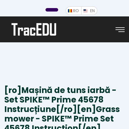
ROMÂNĂ
ENGLISH
RO
EN
[ro]Mașină de tuns iarbă -
Set SPIKE™ Prime 45678
Instrucțiune[/ro][en]Grass
mower - SPIKE™ Prime Set
45678 Instruction[/en]