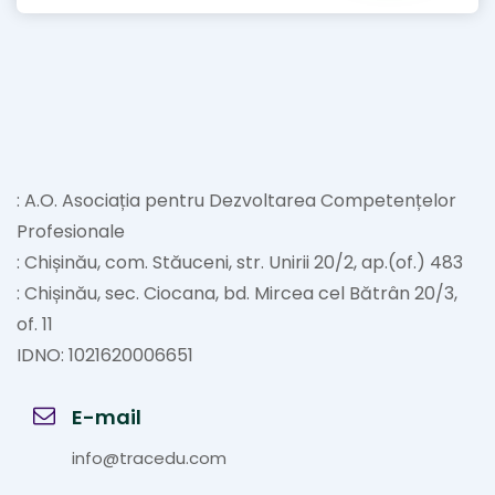
: A.O. Asociația pentru Dezvoltarea Competențelor
Profesionale
: Chișinău, com. Stăuceni, str. Unirii 20/2, ap.(of.) 483
: Chișinău, sec. Ciocana, bd. Mircea cel Bătrân 20/3,
of. 11
IDNO: 1021620006651
E-mail
info@tracedu.com