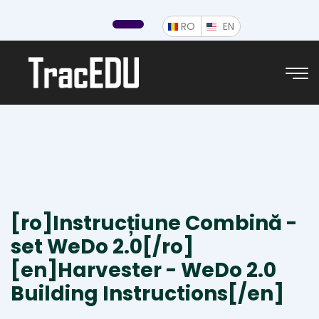
ROMÂNĂ
ENGLISH
RO
EN
[ro]Instrucțiune Combină -
set WeDo 2.0[/ro]
[en]Harvester - WeDo 2.0
Building Instructions[/en]