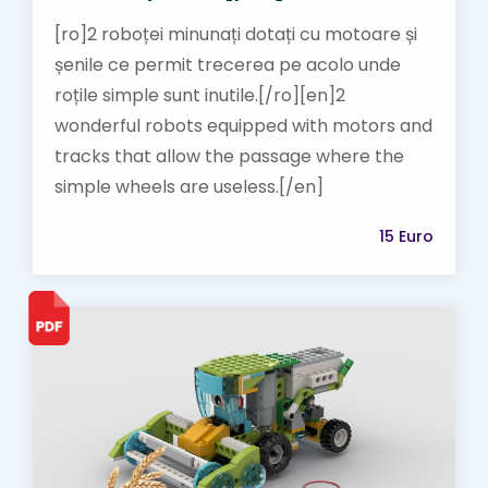
[ro]2 roboței minunați dotați cu motoare și
șenile ce permit trecerea pe acolo unde
roțile simple sunt inutile.[/ro][en]2
wonderful robots equipped with motors and
tracks that allow the passage where the
simple wheels are useless.[/en]
15 Euro