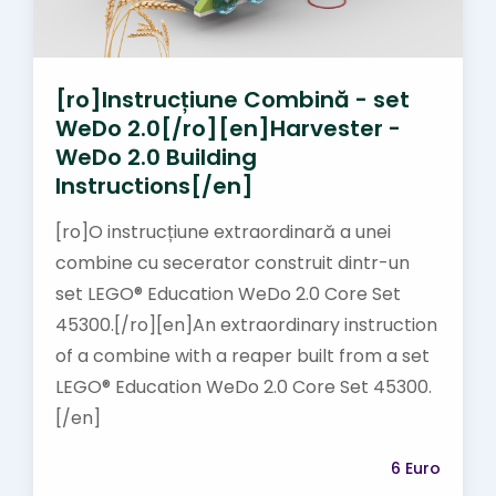
[ro]Instrucțiune Combină - set
WeDo 2.0[/ro][en]Harvester -
WeDo 2.0 Building
Instructions[/en]
[ro]O instrucțiune extraordinară a unei
combine cu secerator construit dintr-un
set LEGO® Education WeDo 2.0 Core Set
45300.[/ro][en]An extraordinary instruction
of a combine with a reaper built from a set
LEGO® Education WeDo 2.0 Core Set 45300.
[/en]
6 Euro