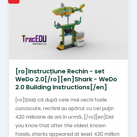
[ro]Instrucțiune Rechin - set
WeDo 2.0[/ro][en]Shark - WeDo
2.0 Building Instructions[/en]
[ro]Știați că după cele mai vechi fosile
cunoscute, rechinii au apărut cu cel puţin
420 milioane de ani în urmă...[/ro][en]Did
you know that after the oldest known
fossils, sharks appeared at least 420 million