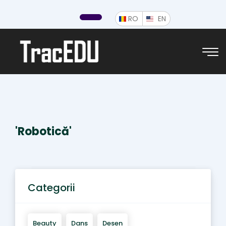
ROMÂNĂ
ENGLISH
RO
EN
'Robotică'
Categorii
Beauty
Dans
Desen