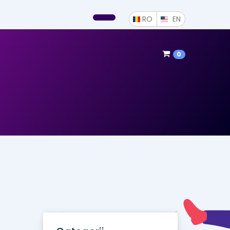
ROMÂNĂ
ENGLISH
RO
EN
0