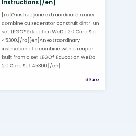
Instructions[/en]
[ro]O instrucțiune extraordinară a unei
combine cu secerator construit dintr-un
set LEGO® Education WeDo 2.0 Core Set
45300.[/ro][en]An extraordinary
instruction of a combine with a reaper
built from a set LEGO® Education WeDo
2.0 Core Set 45300.[/en]
6 Euro