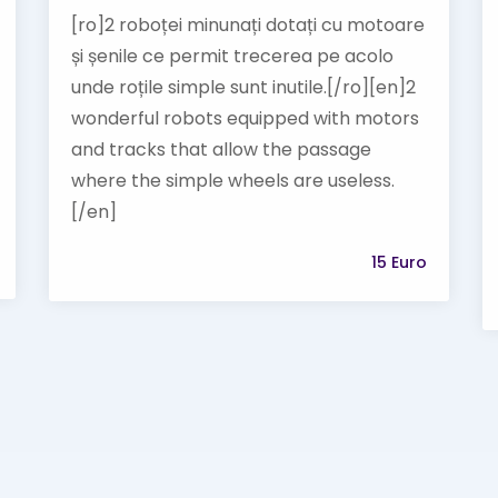
[ro]2 roboței minunați dotați cu motoare
și șenile ce permit trecerea pe acolo
unde roțile simple sunt inutile.[/ro][en]2
wonderful robots equipped with motors
and tracks that allow the passage
where the simple wheels are useless.
[/en]
15 Euro