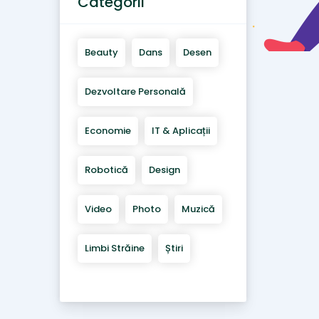
Categorii
Beauty
Dans
Desen
Dezvoltare Personală
Economie
IT & Aplicații
Robotică
Design
Video
Photo
Muzică
Limbi Străine
Știri