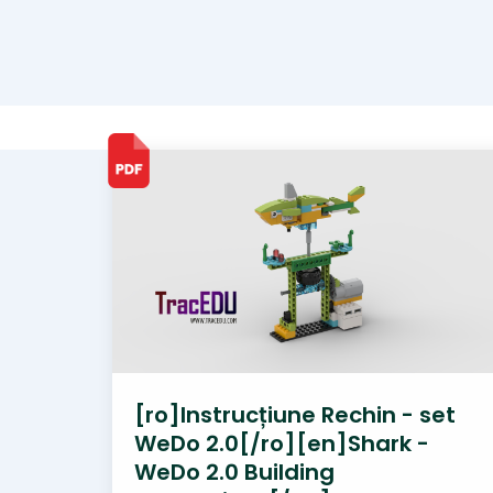
[ro]Instrucțiune Rechin - set
WeDo 2.0[/ro][en]Shark -
WeDo 2.0 Building