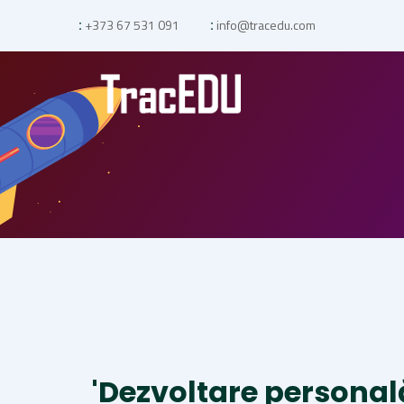
+373 67 531 091
info@tracedu.com
:
:
'Dezvoltare personal