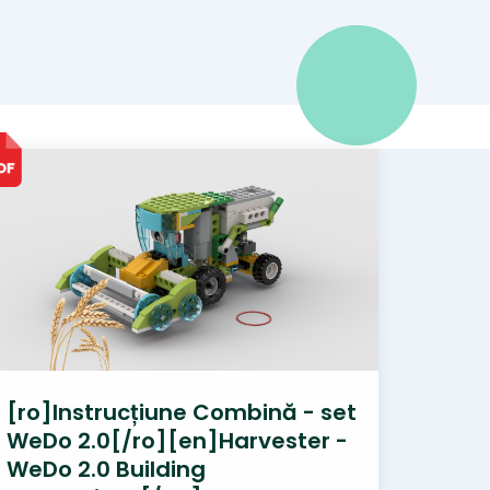
[ro]Instrucțiune Combină - set
WeDo 2.0[/ro][en]Harvester -
WeDo 2.0 Building