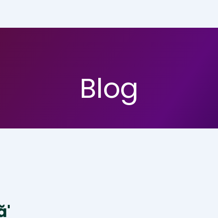
Blog
ă'