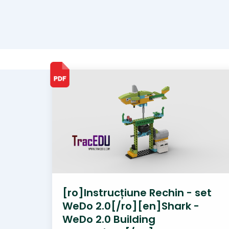
[ro]Instrucțiune Rechin - set
WeDo 2.0[/ro][en]Shark -
WeDo 2.0 Building