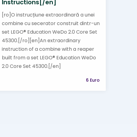
Instructions[/en]
[ro]O instrucțiune extraordinară a unei
combine cu secerator construit dintr-un
set LEGO® Education WeDo 2.0 Core Set
45300.[/ro][en]An extraordinary
instruction of a combine with a reaper
built from a set LEGO® Education WeDo
2.0 Core Set 45300.[/en]
6 Euro