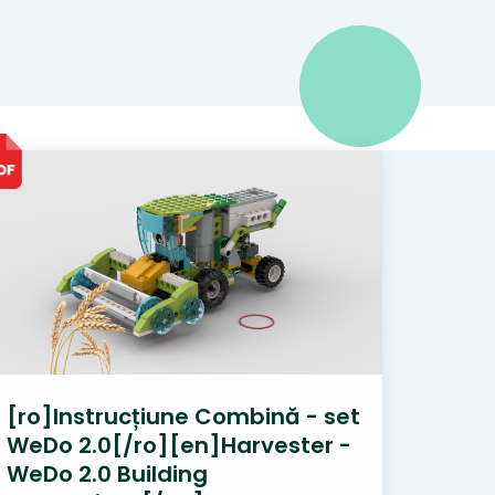
[ro]Instrucțiune Combină - set
WeDo 2.0[/ro][en]Harvester -
WeDo 2.0 Building