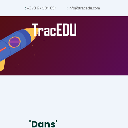
+373 67 531 091
info@tracedu.com
:
:
'Dans'