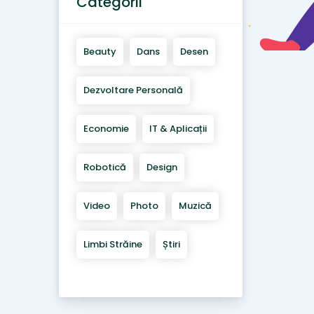
Categorii
Beauty
Dans
Desen
Dezvoltare Personală
Economie
IT & Aplicații
Robotică
Design
Video
Photo
Muzică
Limbi Străine
Știri