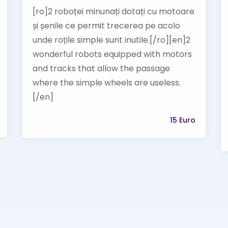
[ro]2 roboței minunați dotați cu motoare
și șenile ce permit trecerea pe acolo
unde roțile simple sunt inutile.[/ro][en]2
wonderful robots equipped with motors
and tracks that allow the passage
where the simple wheels are useless.
[/en]
15 Euro