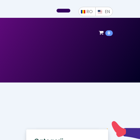
ROMÂNĂ
ENGLISH
RO
EN
0